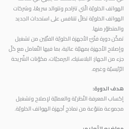
الهواتف الخلويّة الّتي تتزاحم وتتوالد سريعًا، وشركات
الهواتف الخلويّة تظلّ تتنافس على استحداث الجديد
والمتطوّر منها.
تمكّن دورة فنّيّ الأجهزة الخلويّة الفنّيّين من تشغيل
وإصلاح الأجهزة بمهنيّة عالية، بما فيها التّعامل مع كلّ
جزء من الجهاز: البلاستيك، البرمجيّات، مكوّنات الشّريحة
الرّئيسيّة وغيره.
هدف الدورة:
إكساب المعرفة النّظريّة والعمليّة لإصلاح وتشغيل
مجموعة متنوّعة من نماذج أجهزة الهواتف الخلويّة.
مواضيع التّعليم: