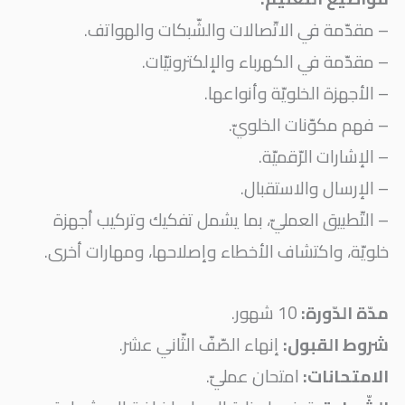
– مقدّمة في الاتّصالات والشّبكات والهواتف.
– مقدّمة في الكهرباء والإلكترونيّات.
– الأجهزة الخلويّة وأنواعها.
– فهم مكوّنات الخلويّ.
– الإشارات الرّقميّة.
– الإرسال والاستقبال.
– التّطبيق العمليّ، بما يشمل تفكيك وتركيب أجهزة
خلويّة، واكتشاف الأخطاء وإصلاحها، ومهارات أخرى.
مدّة الدّورة:
10 شهور.
شروط القبول:
إنهاء الصّفّ الثّاني عشر.
الامتحانات:
امتحان عمليّ.