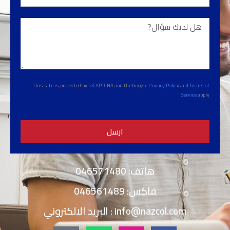
هل
لديك
سؤال?
This site is protected by reCAPTCHA and the Google
Privacy Policy
and
Terms of
Service
apply.
ارسل
هاتف: 046571480
فاكس: 046561489
info@nazcol.com
: البريد الالكتروني