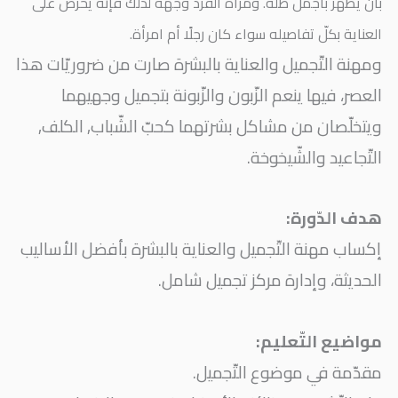
بأن يظهر بأجمل طلّة. ومرآة الفرد وجهه لذلك فإنّه يحرص على
العناية بكلّ تفاصيله سواء كان رجلًا أم امرأة.
ومهنة التّجميل والعناية بالبشرة صارت من ضروريّات هذا
العصر، فيها ينعم الزّبون والزّبونة بتجميل وجهيهما
ويتخلّصان من مشاكل بشرتهما كحبّ الشّباب, الكلف,
التّجاعيد والشّيخوخة.
هدف الدّورة:
إكساب مهنة التّجميل والعناية بالبشرة بأفضل الأساليب
الحديثة، وإدارة مركز تجميل شامل.
مواضيع التّعليم:
مقدّمة في موضوع التّجميل.