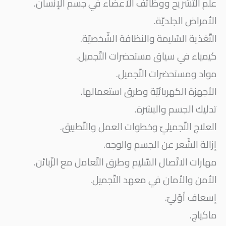
علم التّشريح ووظائف الأعضاء في جسم الإنسان.
الأمراض الجلديّة.
التّغذية السّليمة والنظافة الشّخصيّة.
كيمياء في سياق مستحضرات التّجميل.
مواد ومستحضرات التّجميل.
الأجهزة الكهربائيّة وطرق استعمالها.
تدليك الجسم والبشرة.
العلاج التّجميليّ وخطوات العمل والتّطبيق.
إزالة الشّعر عن الجسم والوجه.
مهارات الاتّصال السّليم وطرق التّعامل مع الزّبائن.
الأمن والأمان في معهد التّجميل.
إسعاف أوّليّ.
ماكياج.