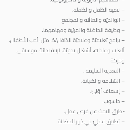
– تنمية الطّفل والطّفلة.
– الوالديّة والعائلة والمجتمع.
– وظيفة الحاضنة والمربّية ومهامهما.
– برامج تعليميّة وعلاجيّة للطّفل/ة، مثل: أدب الأطفال،
ألعاب وعادات، أشغال يدويّة، تربية بدنيّة، موسيقى
وحركة.
– التغذية السليمة .
– السّلامة والصّيانة.
– إسعاف أوّليّ.
– حاسوب.
-طرق البحث عن فرص عمل.
– تطبيق عمليّ في دُور الحضانة.