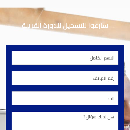
سارعوا للتسجيل للدورة القريبة
الاسم
الكامل
رقم
الهاتف
البلد
هل
لديك