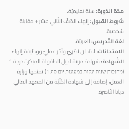
مدّة الدّورة:
سنة تعليميّة.
شروط القبول:
إنهاء الصّفّ الثّاني عشر + مقابلة
شخصية.
لغة التّدريس:
العربيّة.
الامتحانات:
امتحان نظريّ وآخَر عمليّ ووظيفة إنهاء.
الشّهادة:
شهادة مربية لجيل الطفولة المبكرة درجة 1
(מחנכות שנות ינקות במעונות יום סוג 1) تمنحها وزارة
العمل، إضافة إلى شهادة الكلّيّة من المعهد العالي
ديانا النّاصرة.