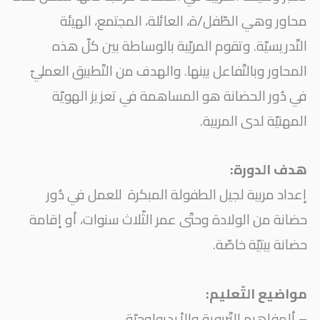
محاور وهي الطّفل/ة، العائلة، المجتمع، الهيئة
التّدريسيّة. وتقوم المربّية بالوساطة بين كلّ هذه
المحاور وبالتّفاعل بينها. والهدف من التّطبيق العمليّ
في دُور الحضانة هو المساهمة في تعزيز الهويّة
المهنيّة لدى المربية.
هدف الدورة:
إعداد مربية لجيل الطفولة المبكرة للعمل في دُور
حضانة من الولادة وحتّى عمر الثّلاث سنوات، أو إقامة
حضانة بيتيّة خاصّة.
مواضيع التّعليم:
– ألمفاهيم التّربوية والأيديولوجيّة.