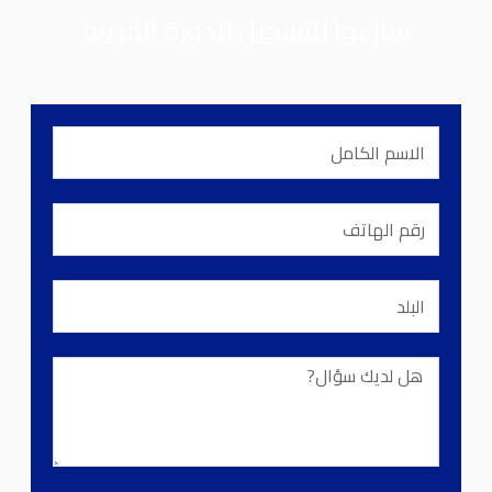
سارعوا للتسجيل للدورة القريبة
الاسم
الكامل
رقم
الهاتف
البلد
هل
لديك
سؤال?