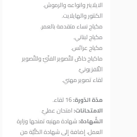
الايلاينر وانواعه والرموش.
الكنتور والهايلايت.
مكياج نساء متقدمة بالعمر.
مكياج لبناني.
مكياج عرائس.
ماكياج خاصّ للتّصوير الفنّيّ وللتّصوير
التّلفزيونيّ.
لقاء تصوير مهني.
مدّة الدّورة:
16 لقاء.
الامتحانات:
امتحان عمليّ.
الشّهادة:
شهادة مهنيه تمنحها وزارة
العمل، إضافة إلى شهادة الكلّيّة من