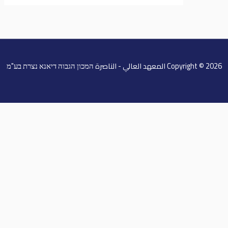
Cop المعهد العالي - الناصرة המכון הגבוה דיאנא נצרת בע"מ